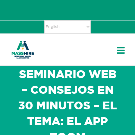
Skip
Accessibility
facebook
twitter
linkedin
to
Tools
content
SEMINARIO WEB
– CONSEJOS EN
30 MINUTOS – EL
TEMA: EL APP