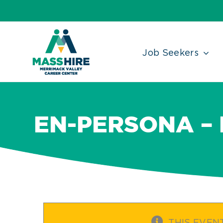
Skip
Accessibility
facebook
twitter
linkedin
to
Tools
content
Job Seekers
EN-PERSONA –