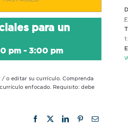
T HAS PASSED.
D
F
iales para un
T
1
E
30 pm
-
3:00 pm
W
 / o editar su currículo. Comprenda
 currículo enfocado. Requisito: debe
Facebook
X
LinkedIn
Pinterest
Email