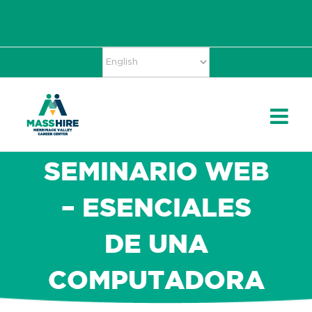
Skip
Accessibility
facebook
twitter
linkedin
to
Tools
content
SEMINARIO WEB
– ESENCIALES
DE UNA
COMPUTADORA