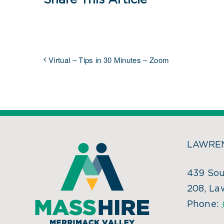
Share This Article
Virtual – Tips in 30 Minutes – Zoom
LAWREN
439 Sou
208, La
Phone: