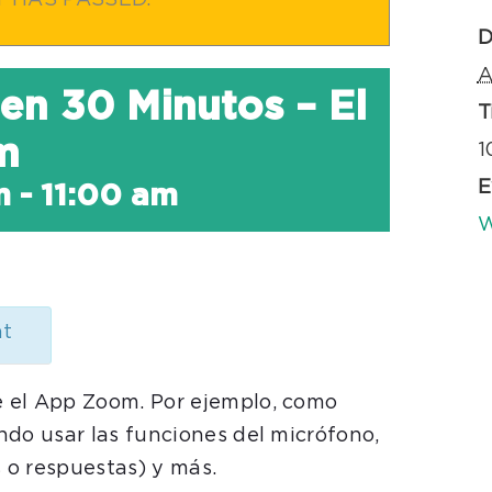
T HAS PASSED.
D
A
 en 30 Minutos – El
T
m
1
E
m
-
11:00 am
W
nt
 el App Zoom. Por ejemplo, como
ndo usar las funciones del micrófono,
s o respuestas) y más.