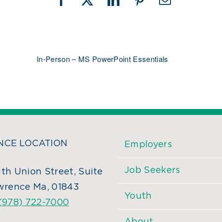
Facebook
X
LinkedIn
Pinterest
Email
In-Person – MS PowerPoint Essentials
CE LOCATION
Employers
Job Seekers
th Union Street, Suite
wrence Ma, 01843
Youth
(978) 722-7000