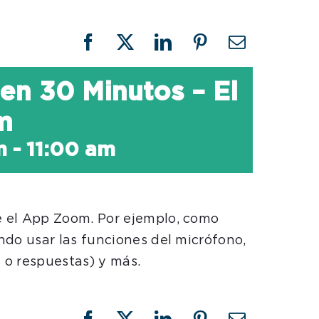
Facebook
X
LinkedIn
Pinterest
Email
 en 30 Minutos – El
m
m
-
11:00 am
 el App Zoom. Por ejemplo, como
ndo usar las funciones del micrófono,
s o respuestas) y más.